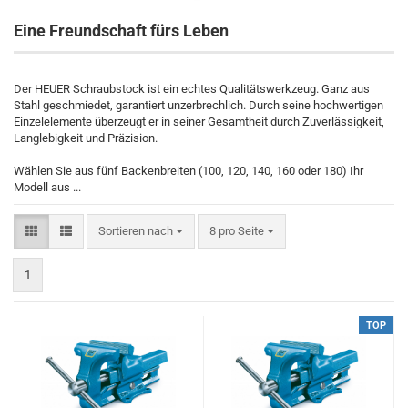
Eine Freundschaft fürs Leben
Der HEUER Schraubstock ist ein echtes Qualitätswerkzeug. Ganz aus
Stahl geschmiedet, garantiert unzerbrechlich. Durch seine hochwertigen
Einzelelemente überzeugt er in seiner Gesamtheit durch Zuverlässigkeit,
Langlebigkeit und Präzision.
Wählen Sie aus fünf Backenbreiten (100, 120, 140, 160 oder 180) Ihr
Modell aus ...
Sortieren nach
pro Seite
Sortieren nach
8 pro Seite
1
TOP