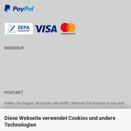
WIDERRUF
KONTAKT
Haben Sie Fragen, Wünsche oder Kritik? Nehmen Sie Kontakt zu uns auf!
Brockhaus HEUER GmbH
Diese Webseite verwendet Cookies und andere
Oestertalstr. 54
Technologien
D-58840 Plettenberg