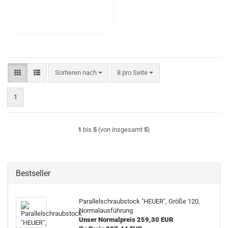
Sortieren nach
pro Seite
Sortieren nach
8 pro Seite
1
1
bis
5
(von insgesamt
5
)
Bestseller
Parallelschraubstock "HEUER", Größe 120,
Normalausführung
Unser Normalpreis 259,30 EUR