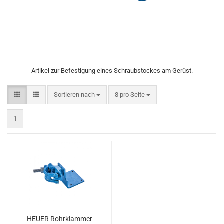
Artikel zur Befestigung eines Schraubstockes am Gerüst.
Sortieren nach
pro Seite
Sortieren nach
8 pro Seite
1
HEUER Rohrklammer