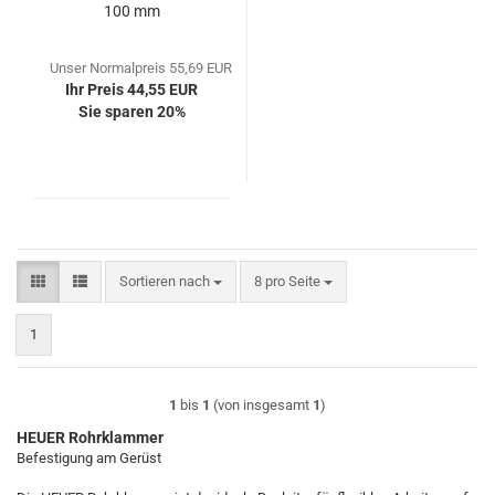
100 mm
Unser Normalpreis 55,69 EUR
Ihr Preis 44,55 EUR
Sie sparen 20%
Sortieren nach
pro Seite
Sortieren nach
8 pro Seite
1
1
bis
1
(von insgesamt
1
)
HEUER Rohrklammer
Befestigung am Gerüst