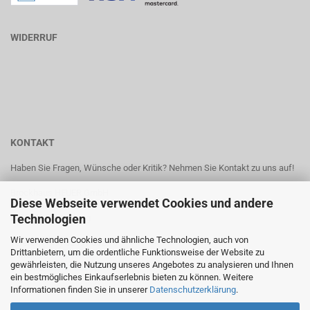
WIDERRUF
KONTAKT
Haben Sie Fragen, Wünsche oder Kritik? Nehmen Sie Kontakt zu uns auf!
Brockhaus HEUER GmbH
Diese Webseite verwendet Cookies und andere
Oestertalstr. 54
Technologien
D-58840 Plettenberg
Wir verwenden Cookies und ähnliche Technologien, auch von
Telefon (+49) 02391 6029 0
Drittanbietern, um die ordentliche Funktionsweise der Website zu
E-Mail:
info@heuer.de
gewährleisten, die Nutzung unseres Angebotes zu analysieren und Ihnen
Website:
www.heuer.de
ein bestmögliches Einkaufserlebnis bieten zu können. Weitere
Informationen finden Sie in unserer
Datenschutzerklärung
.