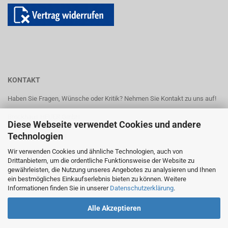
KONTAKT
Haben Sie Fragen, Wünsche oder Kritik? Nehmen Sie Kontakt zu uns auf!
Brockhaus HEUER GmbH
Diese Webseite verwendet Cookies und andere
Oestertalstr. 54
Technologien
D-58840 Plettenberg
Wir verwenden Cookies und ähnliche Technologien, auch von
Telefon (+49) 02391 6029 0
Drittanbietern, um die ordentliche Funktionsweise der Website zu
E-Mail:
info@heuer.de
gewährleisten, die Nutzung unseres Angebotes zu analysieren und Ihnen
Website:
www.heuer.de
ein bestmögliches Einkaufserlebnis bieten zu können. Weitere
Informationen finden Sie in unserer
Datenschutzerklärung
.
Alle Akzeptieren